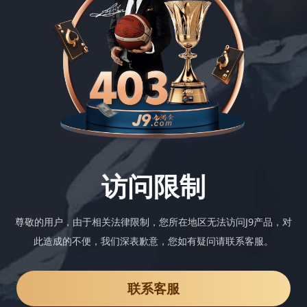
访问限制
尊敬的用户，由于相关法律限制，您所在地区无法访问J9产品，对
此造成的不便，我们深表歉意，您如有疑问请联系客服。
联系客服